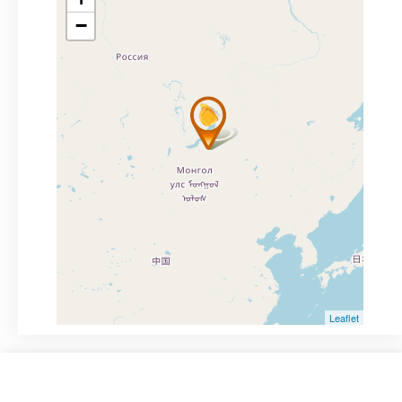
−
Leaflet