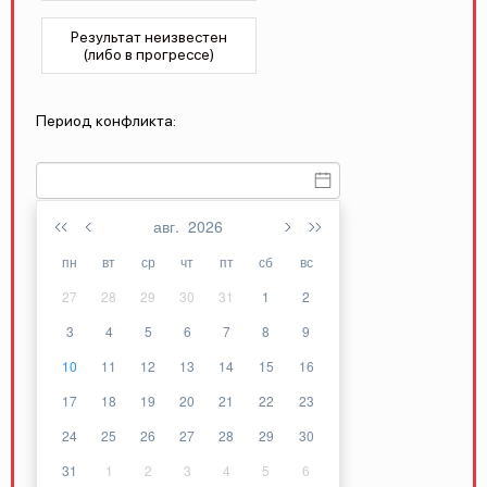
Результат неизвестен
(либо в прогрессе)
Период конфликта:
авг.
2026
пн
вт
ср
чт
пт
сб
вс
27
28
29
30
31
1
2
3
4
5
6
7
8
9
10
11
12
13
14
15
16
17
18
19
20
21
22
23
24
25
26
27
28
29
30
31
1
2
3
4
5
6