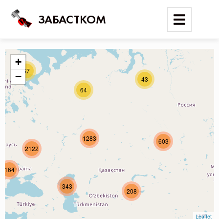
ЗАБАСТКОМ
+
67
Войти
−
43
64
Поиск
Новости
Карта событий
1283
603
2122
Трудовые конфликты
Отчеты
164
Предложить публикацию
343
208
Справочник
API
Leaflet