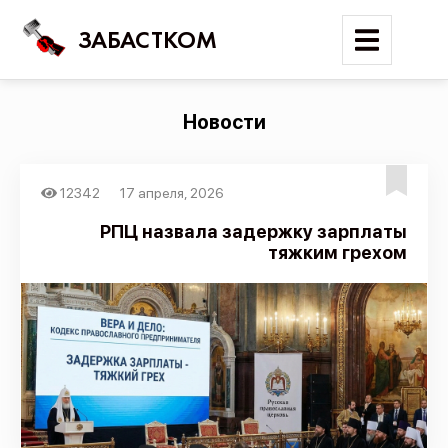
ЗАБАСТКОМ
Новости
Войти
12342
17 апреля, 2026
Поиск
РПЦ назвала задержку зарплаты
Новости
тяжким грехом
Карта событий
Трудовые конфликты
Отчеты
Предложить публикацию
Справочник
API