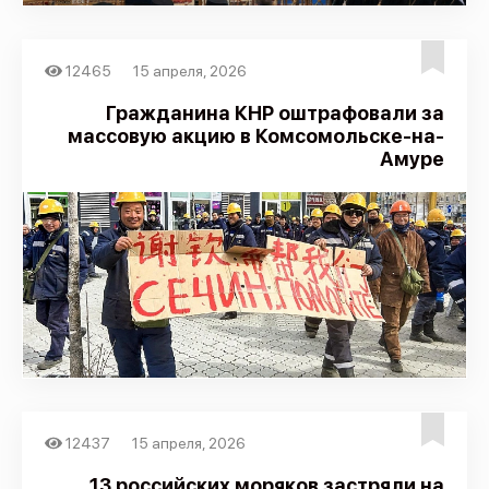
О проекте
Политика конфиденциальности
12465
15 апреля, 2026
Гражданина КНР оштрафовали за
массовую акцию в Комсомольске-на-
Амуре
12437
15 апреля, 2026
13 российских моряков застряли на