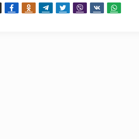
mail
Facebook
Odnoklassniki
Telegram
Twitter
Viber
Vk
Whatsapp