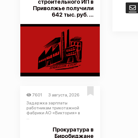
строительного ИП в
Приволжье получили
E
642 тыс. руб. ...
7601
3 августа, 2026
Задержка зарплаты
работникам трикотажной
фабрики АО «Виктория» в
...
Прокуратура в
Биробиджане