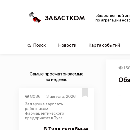
общественный ин
ЗАБАСТКОМ
по агрегации нов
Поиск
Новости
Карта событий
15
Самые просматриваемые
Обз
за неделю
8086
3 августа, 2026
Задержка зарплаты
работникам
фармацевтического
предприятия в Туле
В Туле судебные