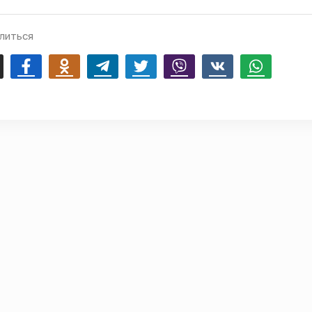
литься
mail
Facebook
Odnoklassniki
Telegram
Twitter
Viber
Vk
Whatsapp