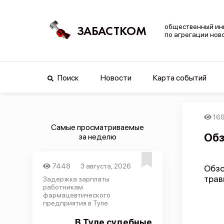
общественный ин
ЗАБАСТКОМ
по агрегации нов
Поиск
Новости
Карта событий
16
Самые просматриваемые
Обз
за неделю
7448
3 августа, 2026
Обзо
трав
Задержка зарплаты
работникам
фармацевтического
предприятия в Туле
В Туле судебные