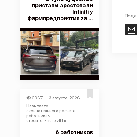
приставы арестовали
Infiniti у
Поде
фармпредприятия за ...
E
6967
3 августа, 2026
Невыплата
окончательного расчета
работникам
строительного ИП в ...
6 работников