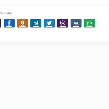
литься
mail
Facebook
Odnoklassniki
Telegram
Twitter
Viber
Vk
Whatsapp