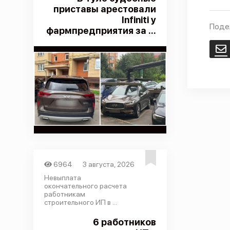
приставы арестовали
Infiniti у
Поде
фармпредприятия за ...
E
6964
3 августа, 2026
Невыплата
окончательного расчета
работникам
строительного ИП в ...
6 работников