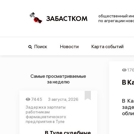
общественный ин
ЗАБАСТКОМ
по агрегации нов
Поиск
Новости
Карта событий
17
Самые просматриваемые
В К
за неделю
7445
3 августа, 2026
В Ка
заде
Задержка зарплаты
работникам
обли
фармацевтического
предприятия в Туле
В Туле судебные