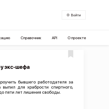
Войти
кацию
Справочник
API
О проекте
ру экс-шефа
роучить бывшего работодателя за
 выпил для храбрости спиртного,
до пяти лет лишения свободы.