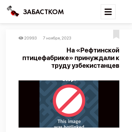
ЗАБАСТКОМ
20993
7 ноября, 2023
Войти
На «Рефтинской
птицефабрике» принуждали к
Поиск
труду узбекистанцев
Новости
Карта событий
Трудовые конфликты
Отчеты
Предложить публикацию
Справочник
API