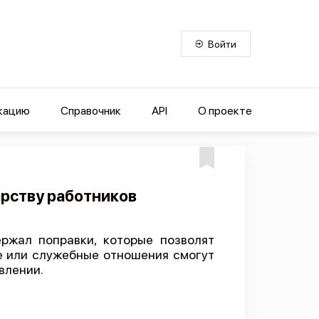
Войти
кацию
Справочник
API
О проекте
арству работников
ржал поправки, которые позволят
е или служебные отношения смогут
влении.