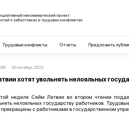
ициативный некоммерческий проект
остей о забастовках и трудовых конфликтах
Трудовые конфликты
Отчеты
Предложить публи
596
30 октября, 2023
атвии хотят увольнять нелояльных госуд
той неделе Сейм Латвии во втором чтении подде
ьнять нелояльных государству работников. Трудовы
 прекращены с работниками в государственном упра