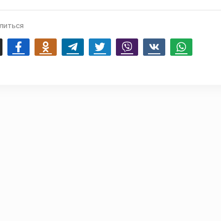
литься
mail
Facebook
Odnoklassniki
Telegram
Twitter
Viber
Vk
Whatsapp