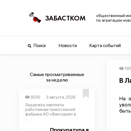
общественный ин
ЗАБАСТКОМ
по агрегации нов
Поиск
Новости
Карта событий
19
Самые просматриваемые
В Л
за неделю
9230
3 августа, 2026
На э
увол
Задержка зарплаты
работникам трикотажной
быть
фабрики АО «Виктория» в
...
Прокуратура в