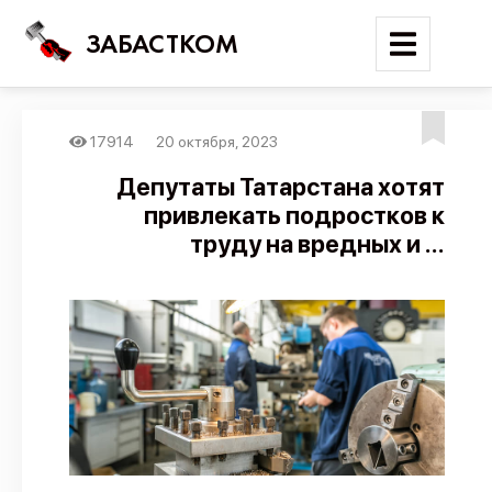
ЗАБАСТКОМ
17914
20 октября, 2023
Войти
Депутаты Татарстана хотят
привлекать подростков к
Поиск
труду на вредных и ...
Новости
Карта событий
Трудовые конфликты
Отчеты
Предложить публикацию
Справочник
API