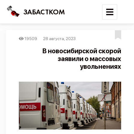
ЗАБАСТКОМ
19509
28 августа, 2023
Войти
В новосибирской скорой
заявили о массовых
Поиск
увольнениях
Новости
Карта событий
Трудовые конфликты
Отчеты
Предложить публикацию
Справочник
API