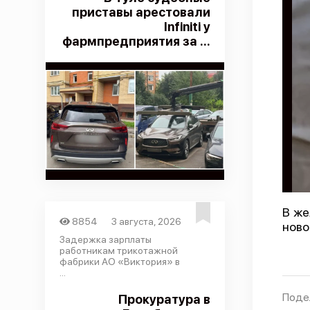
приставы арестовали
Infiniti у
фармпредприятия за ...
В же
8854
3 августа, 2026
ново
Задержка зарплаты
работникам трикотажной
фабрики АО «Виктория» в
...
Поде
Прокуратура в