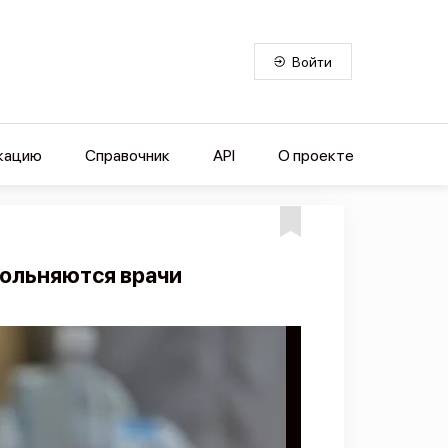
Войти
кацию
Справочник
API
О проекте
ольняются врачи