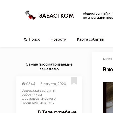
общественный ин
ЗАБАСТКОМ
по агрегации нов
Поиск
Новости
Карта событий
15
Самые просматриваемые
В ж
за неделю
9344
3 августа, 2026
Задержка зарплаты
работникам
фармацевтического
предприятия в Туле
В Туле судебные