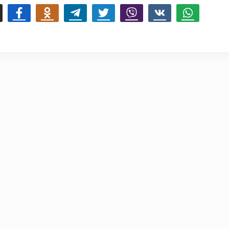
mail
Facebook
Odnoklassniki
Telegram
Twitter
Viber
Vk
Whatsapp