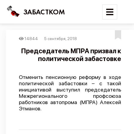
ЗАБАСТКОМ
14844
5 сентября, 2018
Войти
Председатель МПРА призвал к
политической забастовке
Поиск
Новости
Отменить пенсионную реформу в ходе
Карта событий
политической забастовки – с такой
инициативой выступил председатель
Трудовые конфликты
Межрегионального профсоюза
Отчеты
работников автопрома (МПРА) Алексей
Этманов.
Предложить публикацию
Справочник
API