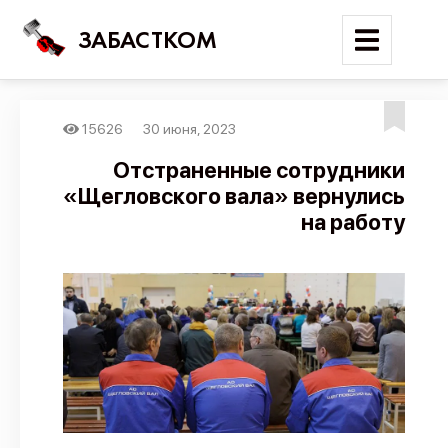
ЗАБАСТКОМ
15626
30 июня, 2023
Войти
Отстраненные сотрудники
«Щегловского вала» вернулись
Поиск
на работу
Новости
Карта событий
Трудовые конфликты
Отчеты
Предложить публикацию
Справочник
API