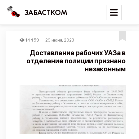
ЗАБАСТКОМ
14459
29 июня, 2023
Войти
Доставление рабочих УАЗа в
отделение полиции признано
Поиск
незаконным
Новости
Карта событий
Трудовые конфликты
Отчеты
Предложить публикацию
Справочник
API