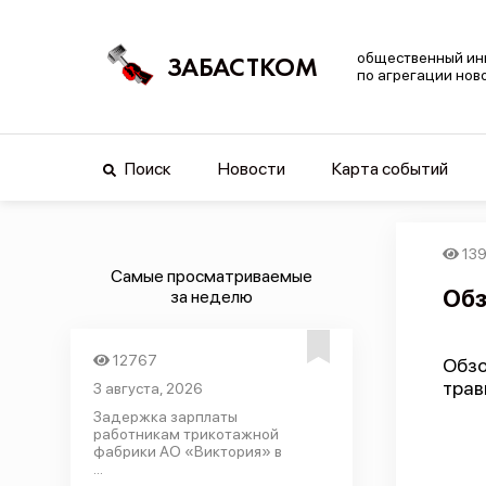
общественный ин
ЗАБАСТКОМ
по агрегации нов
Поиск
Новости
Карта событий
13
Самые просматриваемые
Обз
за неделю
12767
Обзо
трав
3 августа, 2026
Задержка зарплаты
работникам трикотажной
фабрики АО «Виктория» в
...