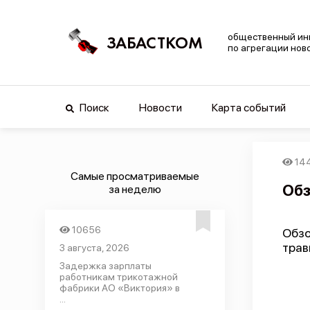
общественный ин
ЗАБАСТКОМ
по агрегации нов
Поиск
Новости
Карта событий
14
Самые просматриваемые
Обз
за неделю
10656
Обзо
трав
3 августа, 2026
Задержка зарплаты
работникам трикотажной
фабрики АО «Виктория» в
...