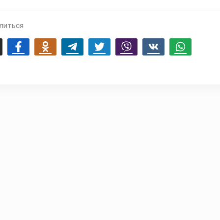
литься
mail
Facebook
Odnoklassniki
Telegram
Twitter
Viber
Vk
Whatsapp