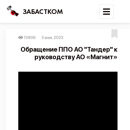
ЗАБАСТКОМ
13906
3 мая, 2023
Войти
Обращение ППО АО "Тандер" к
руководству АО «Магнит»
Поиск
Новости
Карта событий
Трудовые конфликты
Отчеты
Предложить публикацию
Справочник
API