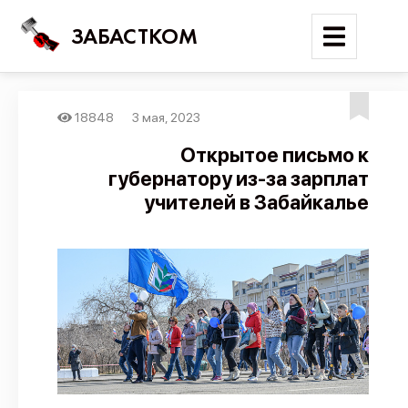
ЗАБАСТКОМ
18848
3 мая, 2023
Войти
Открытое письмо к
губернатору из-за зарплат
Поиск
учителей в Забайкалье
Новости
Карта событий
Трудовые конфликты
Отчеты
Предложить публикацию
Справочник
API