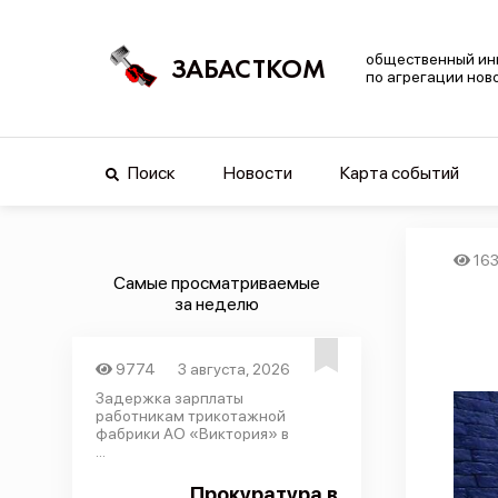
общественный ин
ЗАБАСТКОМ
по агрегации нов
Поиск
Новости
Карта событий
16
Самые просматриваемые
за неделю
9774
3 августа, 2026
Задержка зарплаты
работникам трикотажной
фабрики АО «Виктория» в
...
Прокуратура в