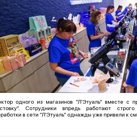
ктор одного из магазинов "Л'Этуаль" вместе с п
астовку". Сотрудники впредь работают строг
работки в сети "Л'Этуаль" однажды уже привели к см