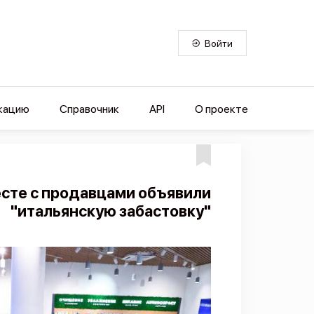
Войти
кацию
Справочник
API
О проекте
есте с продавцами объявили
"итальянскую забастовку"