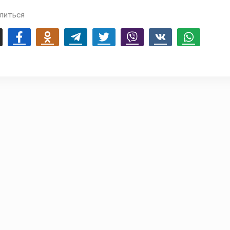
литься
mail
Facebook
Odnoklassniki
Telegram
Twitter
Viber
Vk
Whatsapp