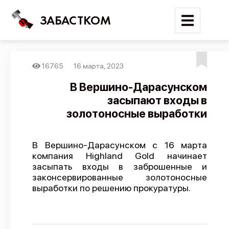
ЗАБАСТКОМ
16765
16 марта, 2023
Войти
В Вершино-Дарасунском
засыпают входы в
Поиск
золотоносные выработки
Новости
Карта событий
В Вершино-Дарасунском с 16 марта
компания Highland Gold начинает
Трудовые конфликты
засыпать входы в заброшенные и
Отчеты
законсервированные золотоносные
выработки по решению прокуратуры.
Предложить публикацию
Справочник
API