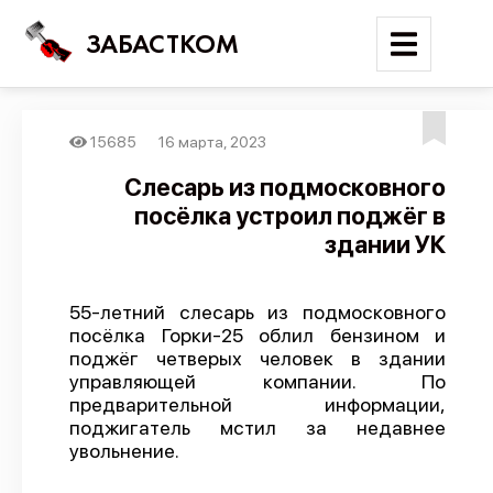
ЗАБАСТКОМ
15685
16 марта, 2023
Войти
Cлесарь из подмосковного
посёлка устроил поджёг в
Поиск
здании УК
Новости
Карта событий
55-летний слесарь из подмосковного
посёлка Горки-25 облил бензином и
Трудовые конфликты
поджёг четверых человек в здании
Отчеты
управляющей компании. По
предварительной информации,
Предложить публикацию
поджигатель мстил за недавнее
Справочник
увольнение.
API