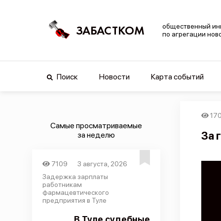
общественный ин
ЗАБАСТКОМ
по агрегации нов
Поиск
Новости
Карта событий
17
Самые просматриваемые
За 
за неделю
7109
3 августа, 2026
Задержка зарплаты
работникам
фармацевтического
предприятия в Туле
В Туле судебные