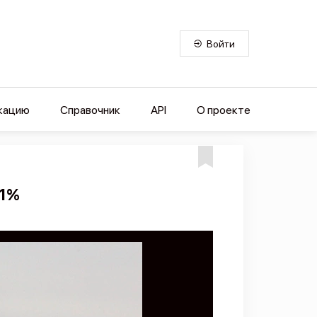
Войти
кацию
Справочник
API
О проекте
 1%