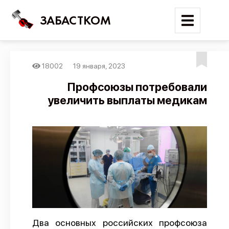
ЗАБАСТКОМ
18002
19 января, 2023
Войти
Профсоюзы потребовали
увеличить выплаты медикам
Поиск
Новости
Карта событий
Трудовые конфликты
Отчеты
Предложить публикацию
Справочник
Два основных российских профсоюза
API