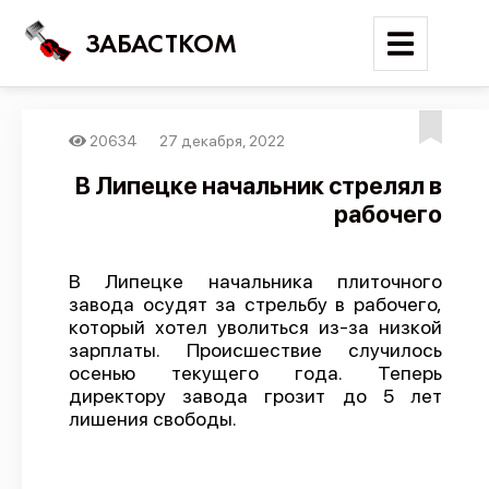
ЗАБАСТКОМ
20634
27 декабря, 2022
Войти
В Липецке начальник стрелял в
рабочего
Поиск
Новости
В Липецке начальника плиточного
Карта событий
завода осудят за стрельбу в рабочего,
который хотел уволиться из-за низкой
Трудовые конфликты
зарплаты. Происшествие случилось
Отчеты
осенью текущего года. Теперь
директору завода грозит до 5 лет
Предложить публикацию
лишения свободы.
Справочник
API