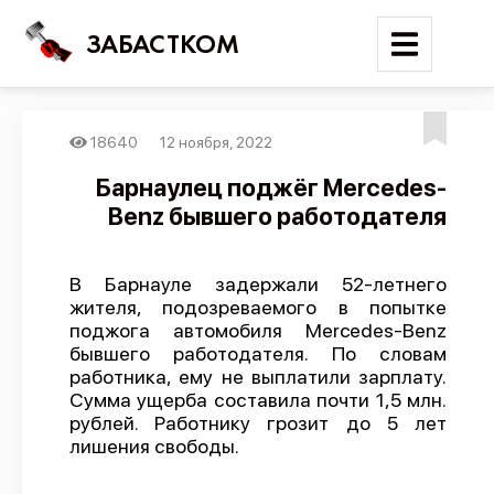
ЗАБАСТКОМ
18640
12 ноября, 2022
Войти
Барнаулец поджёг Mercedes-
Benz бывшего работодателя
Поиск
Новости
В Барнауле задержали 52-летнего
Карта событий
жителя, подозреваемого в попытке
поджога автомобиля Mercedes-Benz
Трудовые конфликты
бывшего работодателя. По словам
Отчеты
работника, ему не выплатили зарплату.
Сумма ущерба составила почти 1,5 млн.
Предложить публикацию
рублей. Работнику грозит до 5 лет
лишения свободы.
Справочник
API