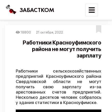
ЗАБАСТКОМ
18800
21 октября, 2022
Войти
Работники Красноуфимского
района не могут получить
Поиск
зарплату
Новости
Карта событий
Работники сельскохозяйственных
предприятий Красноуфимского района
Трудовые конфликты
Свердловской области не могут
Отчеты
получить свою зарплату из-за
арестованных счетов предприятий.
Предложить публикацию
Несколько десятков человек собралось
Справочник
у здания статистики в Красноуфимске.
API