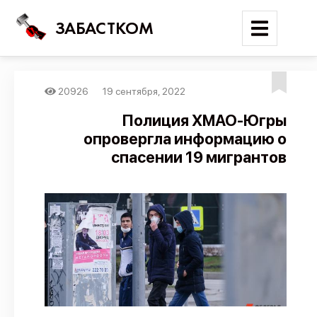
ЗАБАСТКОМ
20926
19 сентября, 2022
Войти
Полиция ХМАО-Югры
опровергла информацию о
Поиск
спасении 19 мигрантов
Новости
Карта событий
Трудовые конфликты
Отчеты
Предложить публикацию
Справочник
API