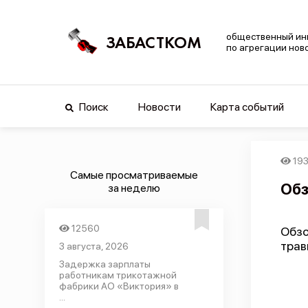
общественный ин
ЗАБАСТКОМ
по агрегации нов
Поиск
Новости
Карта событий
19
Самые просматриваемые
Обз
за неделю
12560
Обзо
трав
3 августа, 2026
Задержка зарплаты
работникам трикотажной
фабрики АО «Виктория» в
...