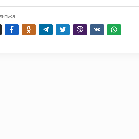
литься
mail
Facebook
Odnoklassniki
Telegram
Twitter
Viber
Vk
Whatsapp