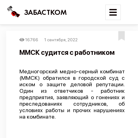
ЗАБАСТКОМ
16766
1 сентября, 2022
Войти
ММСК судится с работником
Поиск
Медногорский медно-серный комбинат
Новости
(ММСК) обратился в городской суд с
Карта событий
иском о защите деловой репутации.
Один из ответчиков - работник
Трудовые конфликты
предприятия, заявляющий о гонениях и
преследованиях сотрудников, об
Отчеты
условиях работы и прочих нарушениях
Предложить публикацию
на комбинате.
Справочник
API