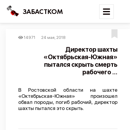
ЗАБАСТКОМ
14971
24 мая, 2018
Войти
Директор шахты
«Октябрьская-Южная»
Поиск
пытался скрыть смерть
Новости
рабочего ...
Карта событий
Трудовые конфликты
В Ростовской области на шахте
«Октябрьская-Южная» произошел
Отчеты
обвал породы, погиб рабочий, директор
шахты пытался это скрыть.
Предложить публикацию
Справочник
API