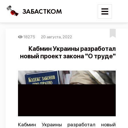
ЗАБАСТКОМ
18275
20 августа, 2022
Войти
Кабмин Украины разработал
новый проект закона "О труде"
Поиск
Новости
Карта событий
Трудовые конфликты
Отчеты
Предложить публикацию
Справочник
Кабмин Украины разработал новый
API