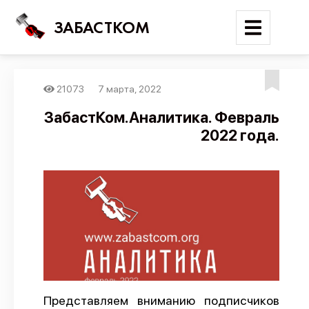
ЗАБАСТКОМ
21073
7 марта, 2022
Войти
ЗабастКом.Аналитика. Февраль
2022 года.
Поиск
Новости
Карта событий
Трудовые конфликты
Отчеты
Предложить публикацию
Справочник
Представляем вниманию подписчиков
API