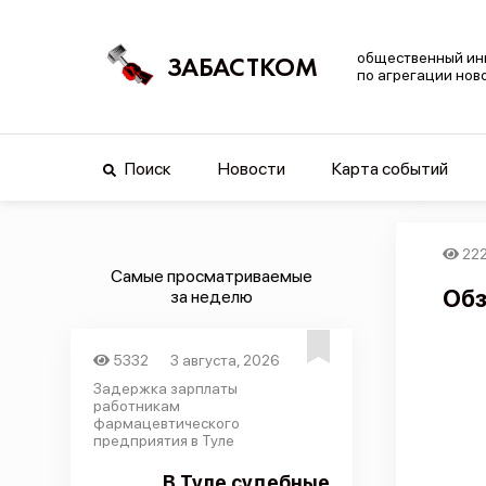
общественный ин
ЗАБАСТКОМ
по агрегации нов
Поиск
Новости
Карта событий
22
Самые просматриваемые
Обз
за неделю
5332
3 августа, 2026
Задержка зарплаты
работникам
фармацевтического
предприятия в Туле
В Туле судебные