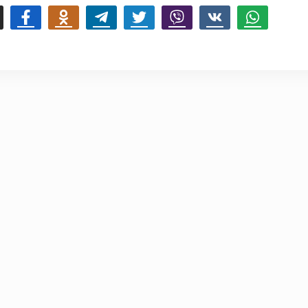
mail
Facebook
Odnoklassniki
Telegram
Twitter
Viber
Vk
Whatsapp