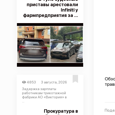
приставы арестовали
Infiniti у
фармпредприятия за ...
Обзо
4853
3 августа, 2026
трав
Задержка зарплаты
работникам трикотажной
фабрики АО «Виктория» в
...
Поде
Прокуратура в