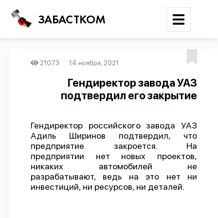
ЗАБАСТКОМ
21073
14 ноября, 2021
Войти
Гендиректор завода УАЗ
подтвердил его закрытие
Поиск
Новости
Гендиректор российского завода УАЗ
Карта событий
Адиль Ширинов подтвердил, что
предприятие закроется. На
Трудовые конфликты
предприятии нет новых проектов,
Отчеты
никаких автомобилей не
разрабатывают, ведь на это нет ни
Предложить публикацию
инвестиций, ни ресурсов, ни деталей.
Справочник
API