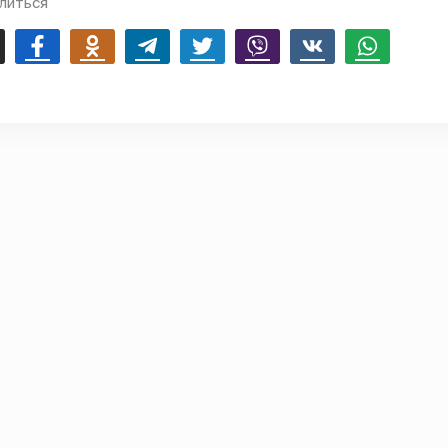
литься
mail
Facebook
Odnoklassniki
Telegram
Twitter
Viber
Vk
Whatsapp