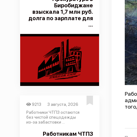
Биробиджане
взыскала 1,7 млн руб.
долга по зарплате для
...
Рабо
адми
9213
3 августа, 2026
того
Работники ЧТПЗ остаются
без чистой спецодежды
из-за забастовки ...
Работникам ЧТПЗ