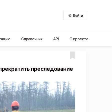
Войти
кацию
Справочник
API
О проекте
 прекратить преследование