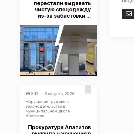
Поде
перестали выдавать
чистую спецодежду
E
из-за забастовки ...
393
3 августа, 2026
Нарушения трудового
законодательства в
муниципальной школе
Апатитов
Прокуратура Апатитов
выявила нарушения в