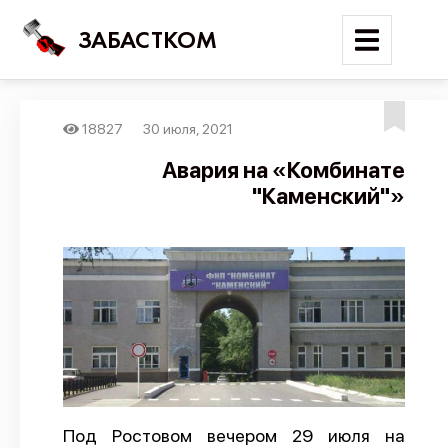
ЗАБАСТКОМ
18827
30 июля, 2021
Войти
Авария на «Комбинате
"Каменский"»
Поиск
Новости
Карта событий
Трудовые конфликты
Отчеты
Предложить публикацию
Справочник
Под Ростовом вечером 29 июля на
API