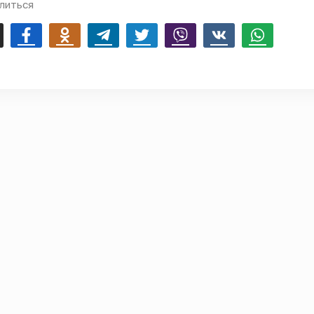
литься
mail
Facebook
Odnoklassniki
Telegram
Twitter
Viber
Vk
Whatsapp