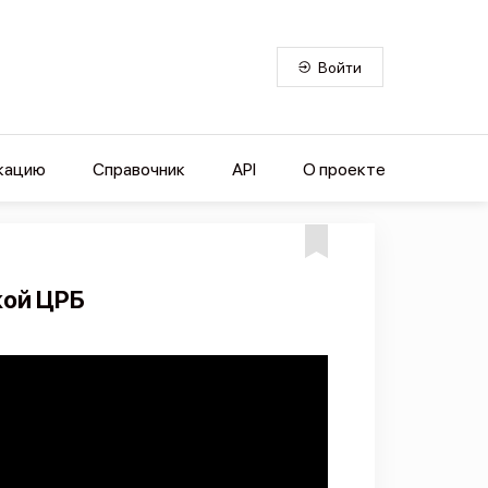
Войти
кацию
Справочник
API
О проекте
кой ЦРБ