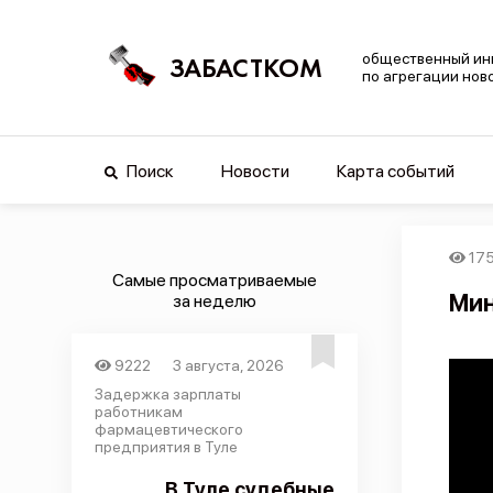
общественный ин
ЗАБАСТКОМ
по агрегации нов
Поиск
Новости
Карта событий
17
Самые просматриваемые
Мин
за неделю
9222
3 августа, 2026
Задержка зарплаты
работникам
фармацевтического
предприятия в Туле
В Туле судебные