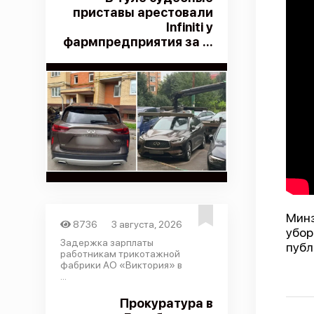
приставы арестовали
Infiniti у
фармпредприятия за ...
Минз
8736
3 августа, 2026
убор
Задержка зарплаты
публ
работникам трикотажной
фабрики АО «Виктория» в
...
Прокуратура в