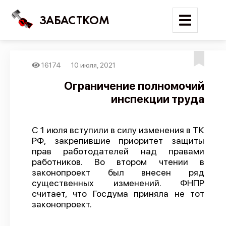
ЗАБАСТКОМ
16174
10 июля, 2021
Войти
Ограничение полномочий
инспекции труда
Поиск
Новости
С 1 июля вступили в силу изменения в ТК
Карта событий
РФ, закрепившие приоритет защиты
прав работодателей над правами
Трудовые конфликты
работников. Во втором чтении в
Отчеты
законопроект был внесен ряд
существенных изменений. ФНПР
Предложить публикацию
считает, что Госдума приняла не тот
законопроект.
Справочник
API