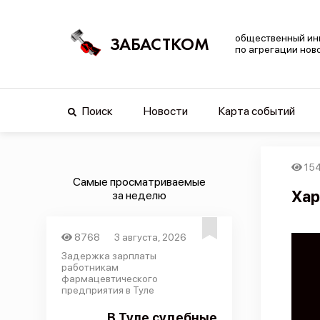
общественный ин
ЗАБАСТКОМ
по агрегации нов
Поиск
Новости
Карта событий
15
Самые просматриваемые
Хар
за неделю
8768
3 августа, 2026
Задержка зарплаты
работникам
фармацевтического
предприятия в Туле
В Туле судебные