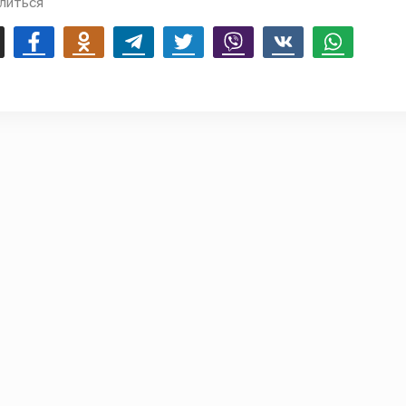
литься
mail
Facebook
Odnoklassniki
Telegram
Twitter
Viber
Vk
Whatsapp