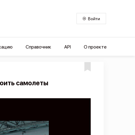
Войти
кацию
Справочник
API
О проекте
роить самолеты