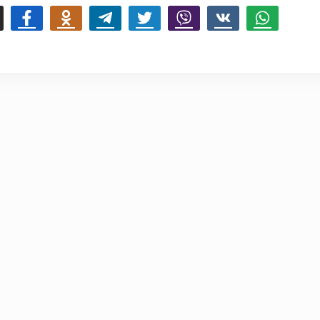
mail
Facebook
Odnoklassniki
Telegram
Twitter
Viber
Vk
Whatsapp