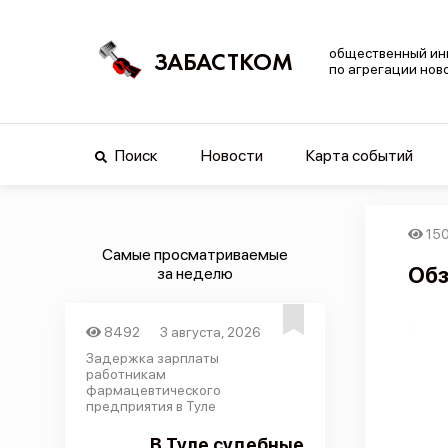
общественный ин
ЗАБАСТКОМ
по агрегации нов
Поиск
Новости
Карта событий
15
Самые просматриваемые
Обз
за неделю
8492
3 августа, 2026
Задержка зарплаты
работникам
фармацевтического
предприятия в Туле
В Туле судебные