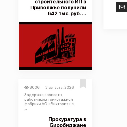
строительного ИП в
Приволжье получили
E
642 тыс. руб. ...
8006
3 августа, 2026
Задержка зарплаты
работникам трикотажной
фабрики АО «Виктория» в
...
Прокуратура в
Биробиджане