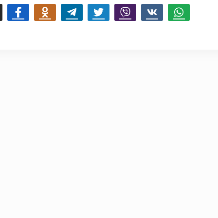
mail
Facebook
Odnoklassniki
Telegram
Twitter
Viber
Vk
Whatsapp