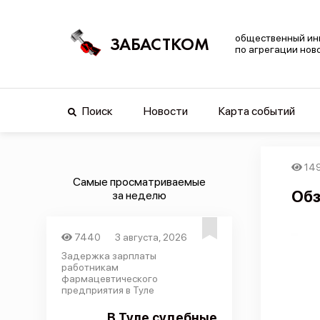
общественный ин
ЗАБАСТКОМ
по агрегации нов
Поиск
Новости
Карта событий
14
Самые просматриваемые
Обз
за неделю
7440
3 августа, 2026
Задержка зарплаты
работникам
фармацевтического
предприятия в Туле
В Туле судебные