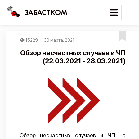
ЗАБАСТКОМ
15229
30 марта, 2021
Войти
Обзор несчастных случаев и ЧП
(22.03.2021 - 28.03.2021)
Поиск
Новости
Карта событий
Трудовые конфликты
Отчеты
Предложить публикацию
Справочник
Обзор несчастных случаев и ЧП на
API