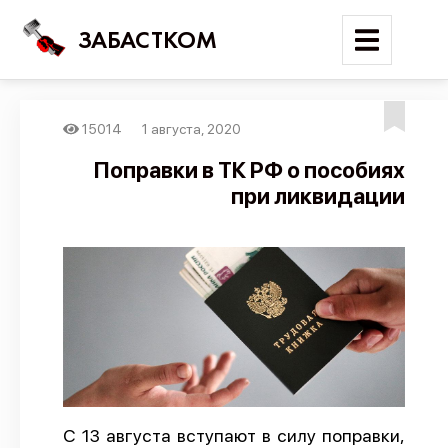
ЗАБАСТКОМ
15014
1 августа, 2020
Войти
Поправки в ТК РФ о пособиях
при ликвидации
Поиск
Новости
Карта событий
Трудовые конфликты
Отчеты
Предложить публикацию
Справочник
С 13 августа вступают в силу поправки,
API