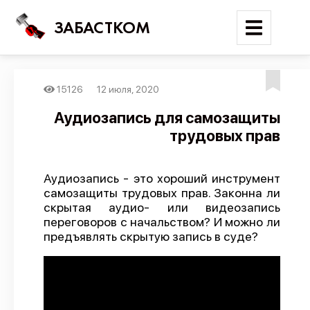
ЗАБАСТКОМ
15126
12 июля, 2020
Войти
Аудиозапись для самозащиты
трудовых прав
Поиск
Новости
Аудиозапись - это хороший инструмент
Карта событий
самозащиты трудовых прав. Законна ли
скрытая аудио- или видеозапись
Трудовые конфликты
переговоров с начальством? И можно ли
Отчеты
предъявлять скрытую запись в суде?
Предложить публикацию
Справочник
API