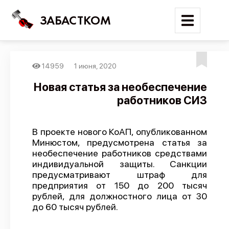
ЗАБАСТКОМ
14959
1 июня, 2020
Войти
Новая статья за необеспечение
работников СИЗ
Поиск
Новости
В проекте нового КоАП, опубликованном
Карта событий
Минюстом, предусмотрена статья за
необеспечение работников средствами
Трудовые конфликты
индивидуальной защиты. Санкции
Отчеты
предусматривают штраф для
предприятия от 150 до 200 тысяч
Предложить публикацию
рублей, для должностного лица от 30
до 60 тысяч рублей.
Справочник
API