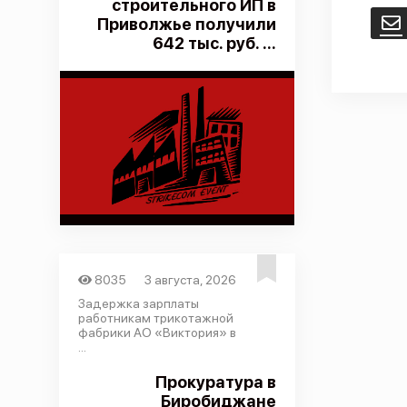
строительного ИП в
Приволжье получили
E
642 тыс. руб. ...
8035
3 августа, 2026
Задержка зарплаты
работникам трикотажной
фабрики АО «Виктория» в
...
Прокуратура в
Биробиджане