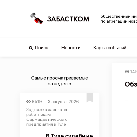
общественный ин
ЗАБАСТКОМ
по агрегации нов
Поиск
Новости
Карта событий
14
Самые просматриваемые
Обз
за неделю
8519
3 августа, 2026
Задержка зарплаты
работникам
фармацевтического
предприятия в Туле
В Туле судебные