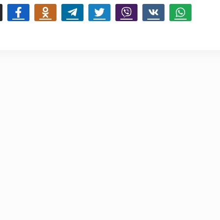
mail
Facebook
Odnoklassniki
Telegram
Twitter
Viber
Vk
Whatsapp