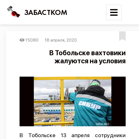
ЗАБАСТКОМ
15080
18 апреля, 2020
Войти
В Тобольске вахтовики
жалуются на условия
Поиск
Новости
Карта событий
Трудовые конфликты
Отчеты
Предложить публикацию
Справочник
В Тобольске 13 апреля сотрудники
API