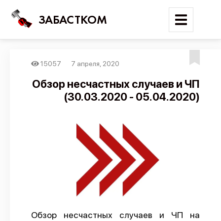
ЗАБАСТКОМ
15057
7 апреля, 2020
Войти
Обзор несчастных случаев и ЧП
(30.03.2020 - 05.04.2020)
Поиск
Новости
Карта событий
Трудовые конфликты
Отчеты
Предложить публикацию
Справочник
Обзор несчастных случаев и ЧП на
API