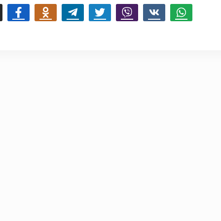
mail
Facebook
Odnoklassniki
Telegram
Twitter
Viber
Vk
Whatsapp