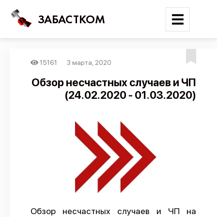
ЗАБАСТКОМ
15161
3 марта, 2020
Войти
Обзор несчастных случаев и ЧП
(24.02.2020 - 01.03.2020)
Поиск
Новости
Карта событий
Трудовые конфликты
Отчеты
Предложить публикацию
Справочник
Обзор несчастных случаев и ЧП на
API